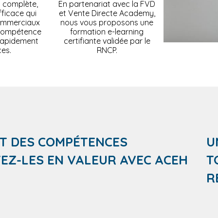
 complète,
En partenariat avec la FVD
ficace qui
et Vente Directe Academy,
ommerciaux
nous vous proposons une
compétence
formation e-learning
 rapidement
certifiante validée par le
ces.
RNCP.
T DES COMPÉTENCES
U
EZ-LES EN VALEUR AVEC ACEH
T
R