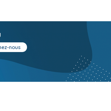
g
nez-nous