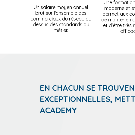
Une formation
Un salaire moyen annuel
moderne et ef
brut sur l'ensemble des
permet aux c
commerciaux du réseau au
de monter en 
dessus des standards du
et d'être très
métier.
effica
EN CHACUN SE TROUVEN
EXCEPTIONNELLES, METT
ACADEMY